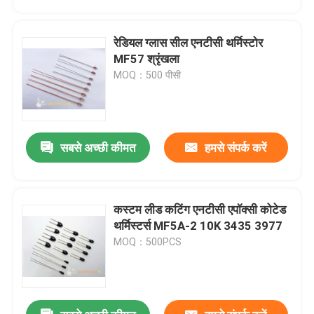
रेडियल ग्लास सील एनटीसी थर्मिस्टोर
MF57 श्रृंखला
MOQ：500 पीसी
सबसे अच्छी कीमत
हमसे संपर्क करें
कस्टम लीड कटिंग एनटीसी एपॉक्सी कोटेड
होम
थर्मिस्टर्स MF5A-2 10K 3435 3977
MOQ：500PCS
उत्पाद
हमारे बारे में