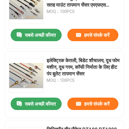
सतह माउंट तापमान सेंसर एमएफएस
श्रृंखला
MOQ：100PCS
सबसे अच्छी कीमत
हमसे संपर्क करें
इलेक्ट्रिक केतली, बिडेट शौचालय, दूध फोम
मशीन, दूध गरम, कॉफी निर्माता के लिए हीट
पंप बुलेट तापमान सेंसर
MOQ：100PCS
सबसे अच्छी कीमत
हमसे संपर्क करें