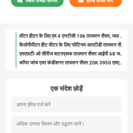
सबसे अच्छी कीमत
हमसे संपर्क करें
वॉटर हीटर के लिए एम 4 एनटीसी 10k तापमान सेंसर, जल शोधक एमएफबी -6 श्रृंखला
कैलोरीमीटर हीट मीटर के लिए प्लेटिनम आरटीडी तापमान सेंसर पीटी1000 डिटेक्टर
फैक्टरी यात्रा
एमएफटी-ओ सीरीज वाटरप्रूफ तापमान सेंसर आईपी 68 जल प्रतिरोधी तापमान सेंसर
कॉपर जांच एयर कंडीशनर तापमान सेंसर 20K 3950 एमएफटी श्रृंखला
गुणवत्ता नियंत्रण
10K 3470 CuNi रेफ्रिजरेटर सीधे जांच तापमान सेंसर MFT श्रृंखला
एबीएस हाउसिंग फ्रीजर आइस बैंक सीधे जांच तापमान सेंसर 10 के 3435 एमएफटी श्रृंखला
हमसे संपर्क करें
बुलेट तापमान सेंसर 10K वॉटर हीटर तापमान सेंसर MFB-8 सीरीज
एनटीसी थर्मामीटर 50 के बुलेट तापमान सेंसर एमएफबी -8 सीरीज
दूध फोम मशीन 100k तापमान सेंसर RoHS पहुंच MFB-8 श्रृंखला
समाचार
माइक्रोवेव ओवन निकला हुआ तापमान सेंसर 98.63K, 100K तापमान सेंसर MFT-F श्रृंखला
एक संदेश छोड़ें
बीबीक्यू इलेक्ट्रिक ओवन, इलेक्ट्रिक बेक्ड प्लेट के लिए 100K Flanged तापमान सेंसर
सभी मामलों
वाटर डिस्पेंसर 100K Flanged तापमान सेंसर एयर फ्रायर MFT-F17 सीरीज
बिजली आपूर्ति ताप प्लेट और ओवन के लिए 15K सरफेस माउंट तापमान सेंसर
एनटीसी तापमान सेंसर
बीएमएस बिजली आपूर्ति ओवनवेयर एमएफएस -2 श्रृंखला के लिए 10 के भूतल माउंट टेम्प सेंसर:
पावर सप्लाई ओवन 100K सरफेस माउंट सेंसर MFS-4 सरफेस माउंट टेम्प सेंसर
चिकित्सा तापमान जांच