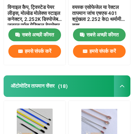
विनाइल कैप, ट्विस्टेड पेयर
वयस्क एसोफेजेल या रेक्टल
चिप स्टाइल एनटीसी थर्मिस्टर्स
लीड्स, मोल्डेड मोलेक्स स्टाइल
तापमान जांच एचएफ 401
कनेक्टर, 2.252K डिस्पोजेबल
श्रृंखला 2.252 केΩ थर्मामीटर
जनरल पर्पस मेडिकल टेम्परेचर
तत्व
सेंसर
एनटीसी थर्मामीटर चिप
सबसे अच्छी कीमत
सबसे अच्छी कीमत
जड़त्वीय नेविगेशन सेंसर
हमसे संपर्क करें
हमसे संपर्क करें
ऑटोमोटिव तापमान सेंसर
(18)