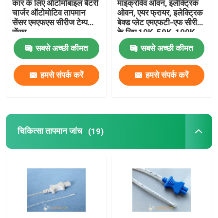
कार के लिए ऑटोमोबाइल बैटरी
माइक्रोवेव ओवन, इलेक्ट्रिक
चार्जर ऑटोमोटिव तापमान
ओवन, एयर फ्रायर, इलेक्ट्रिक
सेंसर एमएफएस सीरीज टेम्प
बेक्ड प्लेट एमएफटी-एफ सीरीज
पतली फिल्म एनटीसी थर्मामीटर
सेंसर
के लिए 10K, 50K, 100K
तापमान सेंसर
सबसे अच्छी कीमत
सबसे अच्छी कीमत
सीधे जांच तापमान सेंसर
हमसे संपर्क करें
हमसे संपर्क करें
बुलेट तापमान सेंसर
भूतल माउंट तापमान सेंसर
चिकित्सा तापमान जांच
(19)
Flanged तापमान सेंसर
पिरोया तापमान सेंसर
विसर्जन तापमान सेंसर