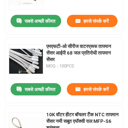
फैक्टरी यात्रा
सबसे अच्छी कीमत
हमसे संपर्क करें
गुणवत्ता नियंत्रण
एमएफटी-ओ सीरीज वाटरप्रूफ तापमान
हमसे संपर्क करें
सेंसर आईपी 68 जल प्रतिरोधी तापमान
सेंसर
MOQ：100PCS
समाचार
सभी मामलों
सबसे अच्छी कीमत
हमसे संपर्क करें
एनटीसी तापमान सेंसर
10K वॉटर हीटर बॉयलर टैंक NTC तापमान
सेंसर नमी सबूत एपॉक्सी राल MFP-S6
चिकित्सा तापमान जांच
श्रृंखला