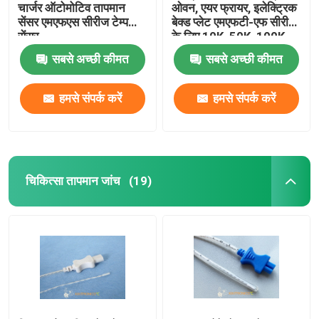
चार्जर ऑटोमोटिव तापमान
ओवन, एयर फ्रायर, इलेक्ट्रिक
सेंसर एमएफएस सीरीज टेम्प
बेक्ड प्लेट एमएफटी-एफ सीरीज
चिप स्टाइल एनटीसी थर्मिस्टर्स
सेंसर
के लिए 10K, 50K, 100K
तापमान सेंसर
सबसे अच्छी कीमत
सबसे अच्छी कीमत
एनटीसी थर्मामीटर चिप
हमसे संपर्क करें
हमसे संपर्क करें
जड़त्वीय नेविगेशन सेंसर
चिकित्सा तापमान जांच
(19)