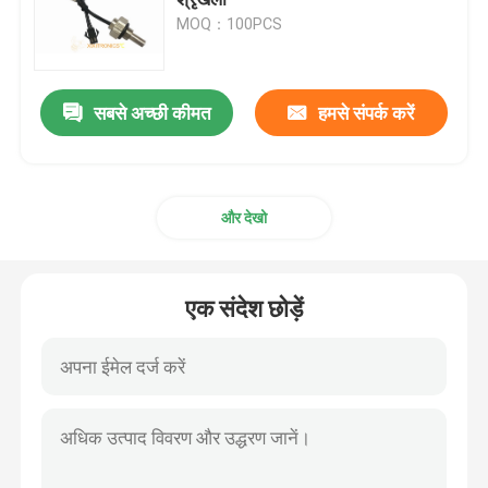
MOQ：100PCS
ऑटोमोटिव तापमान सेंसर
सबसे अच्छी कीमत
हमसे संपर्क करें
ग्लास एनटीसी थर्मामीटर
एपॉक्सी लेपित थर्मिस्टर्स
और देखो
घरेलू उपकरण सेंसर
एक संदेश छोड़ें
खाद्य तापमान जांच
प्लेटिनम आरटीडी तापमान सेंसर
पनरोक तापमान सेंसर