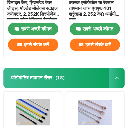
विनाइल कैप, ट्विस्टेड पेयर
वयस्क एसोफेजेल या रेक्टल
लीड्स, मोल्डेड मोलेक्स स्टाइल
तापमान जांच एचएफ 401
कनेक्टर, 2.252K डिस्पोजेबल
श्रृंखला 2.252 केΩ थर्मामीटर
जनरल पर्पस मेडिकल टेम्परेचर
तत्व
सेंसर
सबसे अच्छी कीमत
सबसे अच्छी कीमत
हमसे संपर्क करें
हमसे संपर्क करें
ऑटोमोटिव तापमान सेंसर
(18)