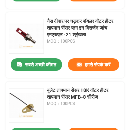
गैस दीवार पर चढ़कर बॉयलर वॉटर हीटर
तापमान सेंसर प्लग इन विसर्जन जांच
एमएफएल -21 श्रृंखला
MOQ：100PCS
सबसे अच्छी कीमत
हमसे संपर्क करें
बुलेट तापमान सेंसर 10K वॉटर हीटर
तापमान सेंसर MFB-8 सीरीज
MOQ：100PCS