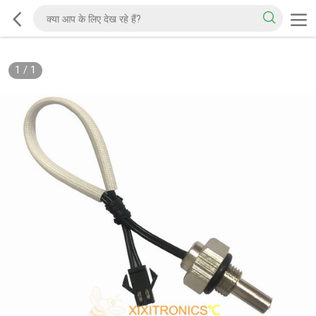
1
/
1