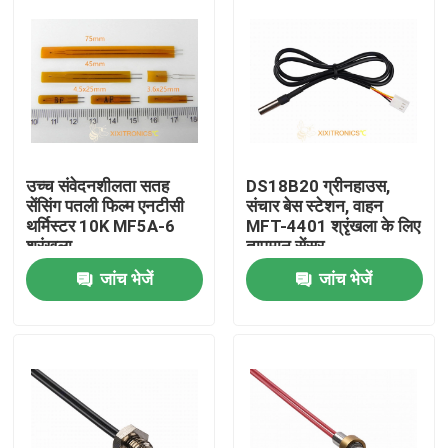
उच्च संवेदनशीलता सतह
DS18B20 ग्रीनहाउस,
सेंसिंग पतली फिल्म एनटीसी
संचार बेस स्टेशन, वाहन
थर्मिस्टर 10K MF5A-6
MFT-4401 श्रृंखला के लिए
श्रृंखला
तापमान सेंसर
जांच भेजें
जांच भेजें
होम
हमारे बारे में
संपर्क