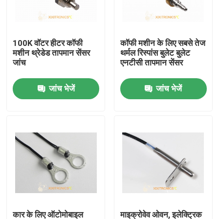
उत्पाद
100K वॉटर हीटर कॉफी
कॉफी मशीन के लिए सबसे तेज
मशीन थ्रेडेड तापमान सेंसर
थर्मल रिस्पांस बुलेट बुलेट
एनटीसी तापमान सेंसर
जांच
एनटीसी तापमान सेंसर
जांच भेजें
जांच भेजें
चिकित्सा तापमान जांच
ऑटोमोटिव तापमान सेंसर
ग्लास एनटीसी थर्मामीटर
एपॉक्सी लेपित थर्मिस्टर्स
घरेलू उपकरण सेंसर
कार के लिए ऑटोमोबाइल
माइक्रोवेव ओवन, इलेक्ट्रिक