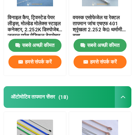
विनाइल कैप, ट्विस्टेड पेयर
वयस्क एसोफेजेल या रेक्टल
लीड्स, मोल्डेड मोलेक्स स्टाइल
तापमान जांच एचएफ 401
कनेक्टर, 2.252K डिस्पोजेबल
श्रृंखला 2.252 केΩ थर्मामीटर
जनरल पर्पस मेडिकल टेम्परेचर
तत्व
सेंसर
सबसे अच्छी कीमत
सबसे अच्छी कीमत
हमसे संपर्क करें
हमसे संपर्क करें
होम
ऑटोमोटिव तापमान सेंसर
(18)
हमारे बारे में
संपर्क