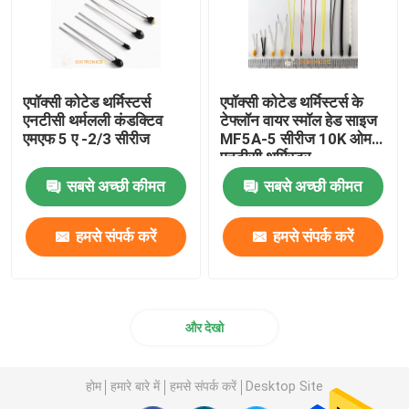
Flanged तापमान सेंसर
पिरोया तापमान सेंसर
एपॉक्सी कोटेड थर्मिस्टर्स
एपॉक्सी कोटेड थर्मिस्टर्स के
एनटीसी थर्मलली कंडक्टिव
टेफ्लॉन वायर स्मॉल हेड साइज
एमएफ 5 ए -2/3 सीरीज
MF5A-5 सीरीज 10K ओम
एनटीसी थर्मिस्टर
विसर्जन तापमान सेंसर
सबसे अच्छी कीमत
सबसे अच्छी कीमत
चिप स्टाइल एनटीसी थर्मिस्टर्स
हमसे संपर्क करें
हमसे संपर्क करें
एनटीसी थर्मामीटर चिप
और देखो
जड़त्वीय नेविगेशन सेंसर
होम
हमारे बारे में
हमसे संपर्क करें
Desktop Site