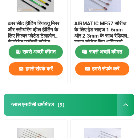
उत्पाद
कार सीट हीटिंग रियरव्यू मिरर
AIRMATIC MF57 सीरीज
और स्टीयरिंग व्हील हीटिंग के
के लिए हेड साइज 1.6mm
लिए सिल्वर प्लेटेड टेलफ़ोन
और 2.3mm के साथ रेडियल
एनटीसी तापमान सेंसर
इंसुलेटेड एपॉक्सी कोटेड
ग्लास कोटेड चिप थर्मिस्टर्स
थर्मिस्टर्स
सबसे अच्छी कीमत
सबसे अच्छी कीमत
चिकित्सा तापमान जांच
हमसे संपर्क करें
हमसे संपर्क करें
ऑटोमोटिव तापमान सेंसर
ग्लास एनटीसी थर्मामीटर
ग्लास एनटीसी थर्मामीटर
(9)
एपॉक्सी लेपित थर्मिस्टर्स
घरेलू उपकरण सेंसर