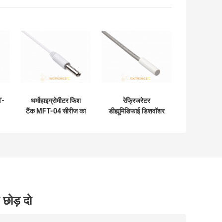
T-
थर्मोहाइग्रोमीटर फिश
रेफ्रिजरेटर
टैंक MFT-04 सीरीज का
डीह्यूमिडिफाई डिशवॉशर
IP68 वाटरप्रूफ स्ट्रेट
वॉशर ड्रायर्स हीटिंग
प्रोब टेम्परेचर सेंसर
फ्लोर एमएफटी -03
सीरीज के लिए एबीएस
हाउसिंग स्ट्रेट प्रोब
सेंसर
 छोड़ दो