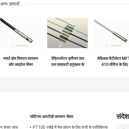
अन्य उत्पादों
स्मार्ट होम सिस्टम तापमान
रेफ्रिजरेटर फ्रीजर ताप
मेडिकल वेंटीलेटर MF
और आर्द्रता सेंसर
तल एमएफटी श्रृंखला के
410 सीरीज के लिए
रिकॉर्डर MFT-T/H
लिए सीधे जांच तापमान
पीवीसी केबल
K6M1A4477 श्रृंखला
सेंसर
DS18B20 तापमान
सेंसर
संदेश
प्लेटिनम आरटीडी तापमान सेंसर
िन सेंसर जांच
PT100 रसोई में गैस ओवन के लिए तेजी से प्रतिक्रिया