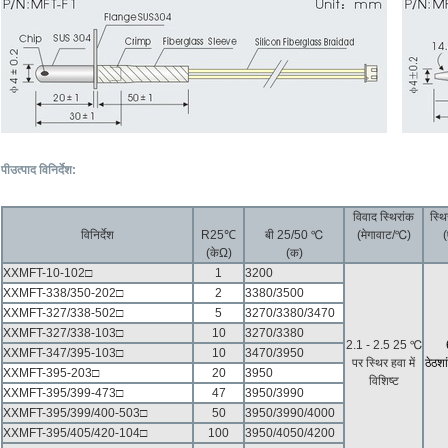
पी
उत्पाद विनिर्देश:
विवाद स्थिरांक
स्थ
विनिर्देश
R25℃
बी 25/50 ℃
(मेगावाट/℃)
(
(केΩ)
(क)
XXMFT-10-102□
1
3200
XXMFT-338/350-202□
2
3380/3500
XXMFT-327/338-502□
5
3270/3380/3470
XXMFT-327/338-103□
10
3270/3380
2.1 - 2.5 25 ℃
XXMFT-347/395-103□
10
3470/3950
पर स्थिर हवा में
ठेठ
शां
XXMFT-395-203□
20
3950
विशिष्ट
XXMFT-395/399-473□
47
3950/3990
XXMFT-395/399/400-503□
50
3950/3990/4000
XXMFT-395/405/420-104□
100
3950/4050/4200