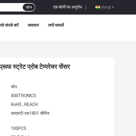
एक बोली का अनुरोध
|
Hindi
खोज
से संपर्क करें
समाचार
सभी मामलों
 स्ट्रेट प्रोब टेम्परेचर सेंसर
चीन
XIXITRONICS
RoHS , REACH
एमएफटी-एफ1801 सीरीज
100PCS