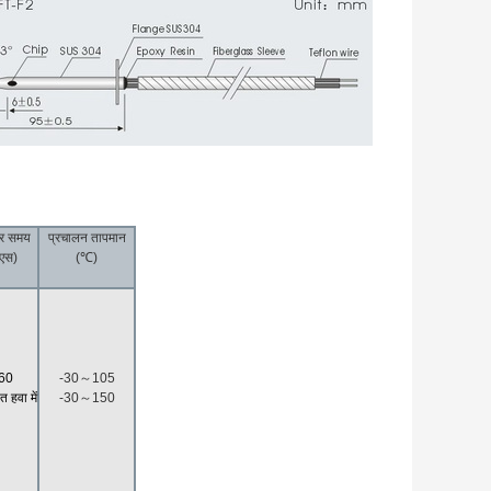
िर समय
प्रचालन तापमान
एस)
(℃)
60
-30～105
त हवा में
-30～150