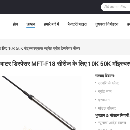
होम
उत्पाद
हमारे बारे में
फैक्टरी यात्रा
गुणवत्ता नियंत्रण
हम
लिए 10K 50K मॉइस्चरप्रूफ स्ट्रेट प्रोब टेम्परेचर सेंसर
वाटर डिस्पेंसर MFT-F18 सीरीज के लिए 10K 50K मॉइस्चरप्रूफ
उत्पाद विवरण:
उत्पत्ति के प्लेस:
ब्रांड नाम:
प्रमाणन:
मॉडल संख्या:
भुगतान & नौवहन नियमों:
न्यूनतम आदेश मात्रा: